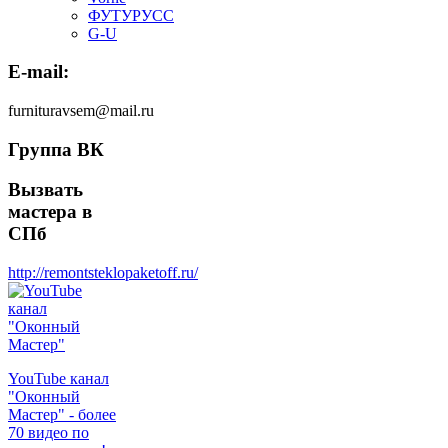
ФУТУРУСС
G-U
E-mail:
furnituravsem@mail.ru
Группа ВК
Вызвать
мастера в
СПб
http://remontsteklopaketoff.ru/
YouTube канал
"Оконный
Мастер" - более
70 видео по