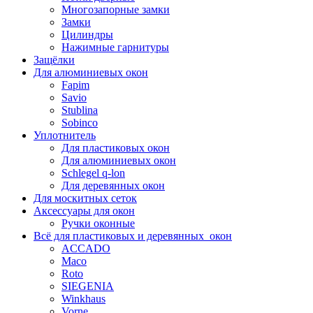
Многозапорные замки
Замки
Цилиндры
Нажимные гарнитуры
Защёлки
Для алюминиевых окон
Fapim
Savio
Stublina
Sobinco
Уплотнитель
Для пластиковых окон
Для алюминиевых окон
Schlegel q-lon
Для деревянных окон
Для москитных сеток
Аксессуары для окон
Ручки оконные
Всё для пластиковых и деревянных окон
ACCADO
Maco
Roto
SIEGENIA
Winkhaus
Vorne