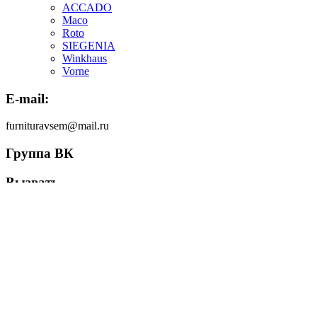
ACCADO
Maco
Roto
SIEGENIA
Winkhaus
Vorne
E-mail:
furnituravsem@mail.ru
Группа ВК
Вызвать
мастера в
СПб
http://remontsteklopaketoff.ru/
YouTube канал