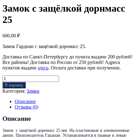
Замок с защёлкой дорнмасс
25
600,00
₽
Замок Гардиан с защёлкой дорнмасс 25.
Доставка по Санкт-Петербургу до пункта выдачи 200 рублей!
Все районы! Доставка по России от 250 рублей! Адреса
пунктов выдачи
здесь
. Оплата доставки при получении.
Количество
товара
В корзину
Замок
Категория:
Замки
с
защёлкой
Описание
дорнмасс
Отзывы (0)
25
Описание
Замок с защёлкой дорнмасс 25 мм. На пластиковые и алюминиевые
двери. Производитель Гардиан. Устанавливается в правые и левые