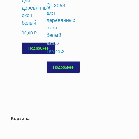
для
QL-3053
деревянных
для
окон
деревянных
белый
окон
90,00
₽
белый
Подробнее
Оценка
150,00
₽
5.00
из 5
Подробнее
Корзина