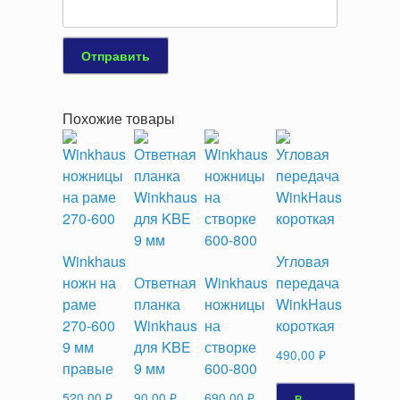
Похожие товары
Winkhaus
Угловая
ножн на
Ответная
Winkhaus
передача
раме
планка
ножницы
WinkHaus
270-600
Winkhaus
на
короткая
9 мм
для KBE
створке
490,00
₽
правые
9 мм
600-800
520,00
₽
90,00
₽
690,00
₽
В