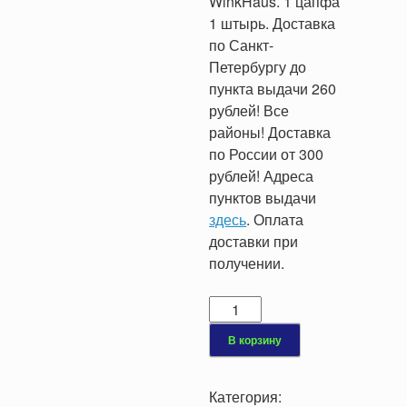
WinkHaus. 1 цапфа
1 штырь. Доставка
по Санкт-
Петербургу до
пункта выдачи 260
рублей! Все
районы! Доставка
по России от 300
рублей! Адреса
пунктов выдачи
здесь
. Оплата
доставки при
получении.
Количество
товара
В корзину
Угл
передача
WinkHaus
Категория: